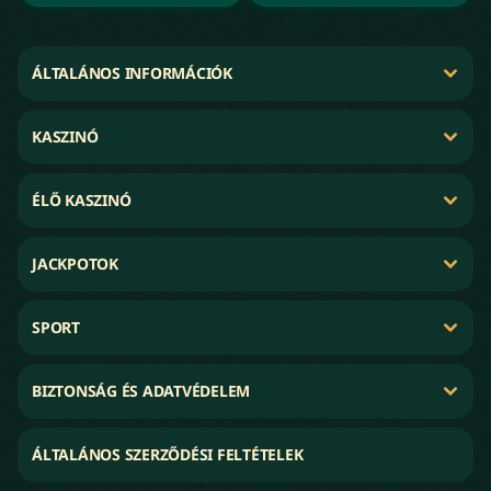
ÁLTALÁNOS INFORMÁCIÓK
KASZINÓ
ÉLŐ KASZINÓ
JACKPOTOK
SPORT
BIZTONSÁG ÉS ADATVÉDELEM
ÁLTALÁNOS SZERZŐDÉSI FELTÉTELEK