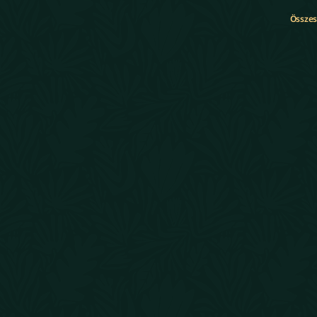
Összes