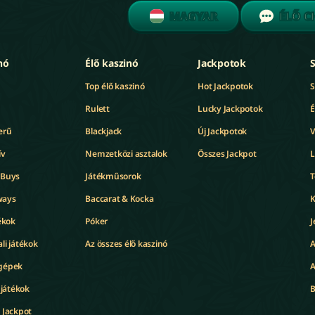
MAGYAR
ÉLŐ C
nó
Élő kaszinó
Jackpotok
Top élő kaszinó
Hot Jackpotok
S
Rulett
Lucky Jackpotok
É
erű
Blackjack
Új Jackpotok
V
ív
Nemzetközi asztalok
Összes Jackpot
L
 Buys
Játékműsorok
T
ays
Baccarat & Kocka
K
tékok
Póker
J
li játékok
Az összes élő kaszinó
A
gépek
A
 játékok
B
 Jackpot