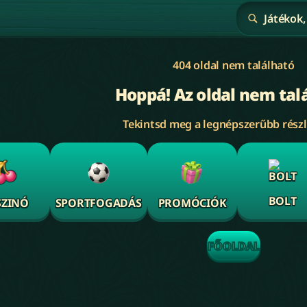
Játékok,
404 oldal nem található
Hoppá! Az oldal nem tal
Tekintsd meg a legnépszerűbb részl
BOLT
SZINÓ
PROMÓCIÓK
SPORTFOGADÁS
FŐOLDAL