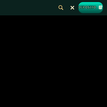
DEPOSITO