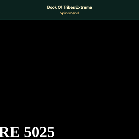
Book Of Tribes Extreme
Spinomenal