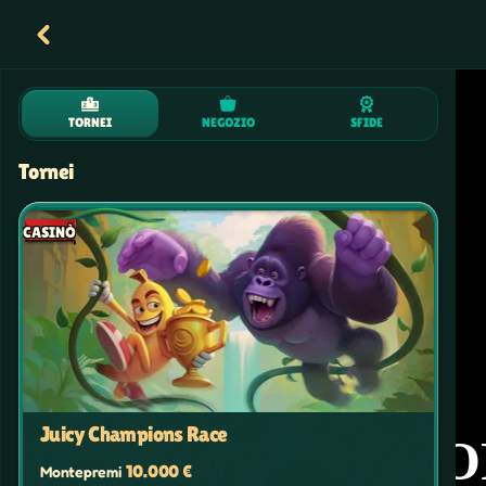
TORNEI
NEGOZIO
SFIDE
Tornei
CASINÒ
Juicy Champions Race
10.000 €
Montepremi