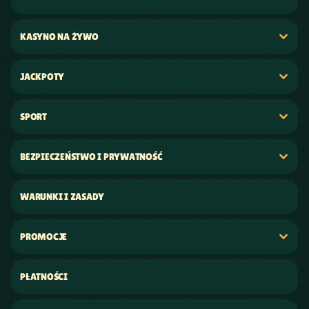
KASYNO NA ŻYWO
JACKPOTY
SPORT
BEZPIECZEŃSTWO I PRYWATNOŚĆ
WARUNKI I ZASADY
PROMOCJE
PŁATNOŚCI