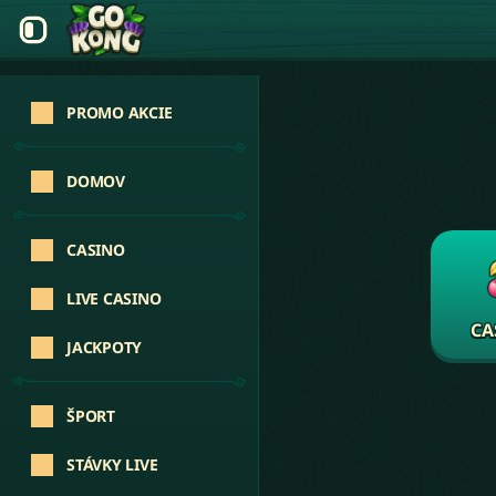
PROMO AKCIE
DOMOV
CASINO
LIVE CASINO
CA
JACKPOTY
ŠPORT
STÁVKY LIVE