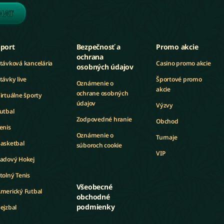
CHAT
Šport
Bezpečnosť a
Promo akcie
ochrana
távková kancelária
Casino promo akcie
osobných údajov
távky live
Športové promo
Oznámenie o
akcie
ochrane osobných
irtuálne športy
údajov
Výzvy
utbal
Zodpovedné hranie
Obchod
enis
Oznámenie o
Turnaje
asketbal
súboroch cookie
VIP
adový Hokej
tolný Tenis
Všeobecné
merický Futbal
obchodné
podmienky
ejzbal