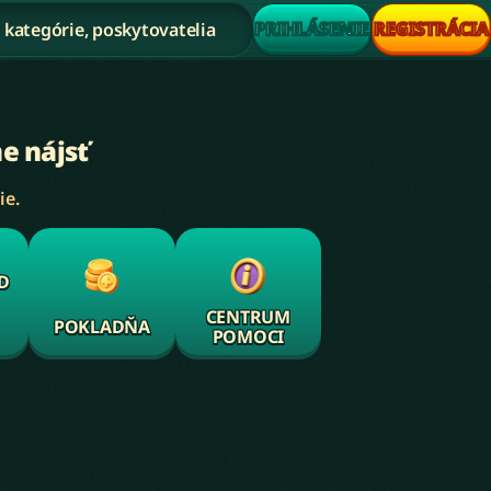
PRIHLÁSENIE
REGISTRÁCIA
, kategórie, poskytovatelia
e nájsť
ie.
CENTRUM
POKLADŇA
POMOCI