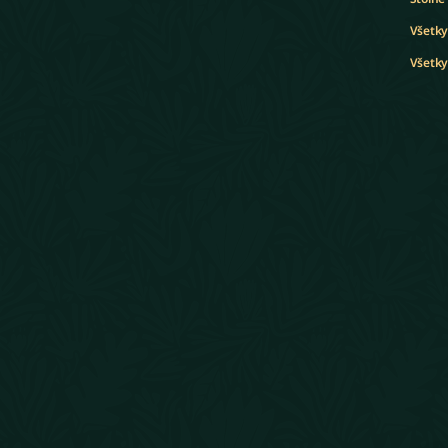
Všetky
Všetky