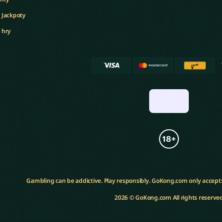
 Jackpoty
 hry
Gambling can be addictive. Play responsibly.
GoKong.com
only accept
2026 ©
GoKong.com
All rights reserve