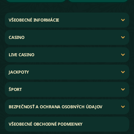
VŠEOBECNÉ INFORMÁCIE
CASINO
LIVE CASINO
JACKPOTY
ŠPORT
BEZPEČNOSŤ A OCHRANA OSOBNÝCH ÚDAJOV
VŠEOBECNÉ OBCHODNÉ PODMIENKY