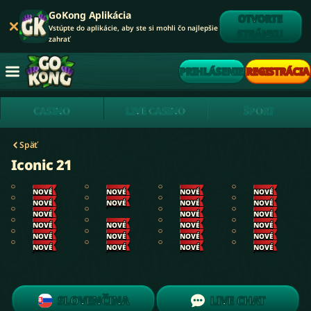
GoKong Aplikácia
OTVORTE
Vstúpte do aplikácie, aby ste si mohli čo najlepšie
STRÁNKU
zahrať
PRIHLÁSENIE
REGISTRÁCIA
CASINO
LIVE CASINO
ŠPORT
Späť
Iconic 21
NOVÉ
NOVÉ
NOVÉ
NOVÉ
NOVÉ
NOVÉ
NOVÉ
NOVÉ
NOVÉ
NOVÉ
NOVÉ
NOVÉ
NOVÉ
NOVÉ
NOVÉ
NOVÉ
NOVÉ
NOVÉ
NOVÉ
NOVÉ
NOVÉ
NOVÉ
NOVÉ
SLOVENČINA
LIVE CHAT