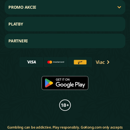
PROMO AKCIE
PLATBY
PARTNERI
Viac
Gambling can be addictive. Play responsibly.
GoKong.com
only accepts