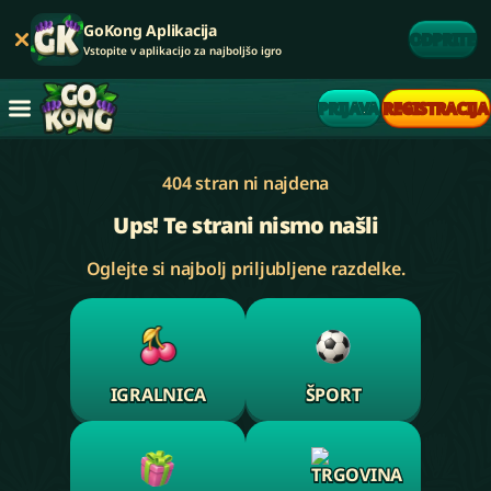
GoKong Aplikacija
ODPRITE
Vstopite v aplikacijo za najboljšo igro
PRIJAVA
REGISTRACIJA
404 stran ni najdena
Ups! Te strani nismo našli
Oglejte si najbolj priljubljene razdelke.
IGRALNICA
ŠPORT