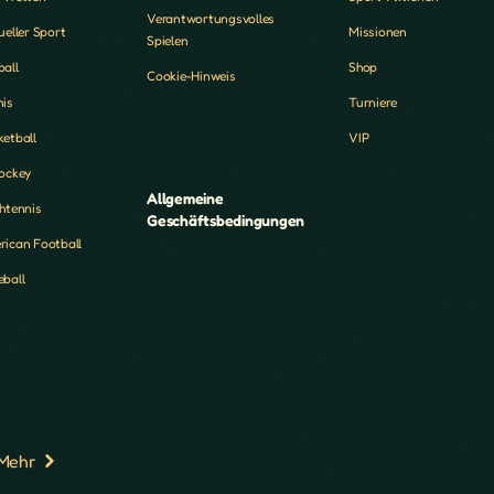
Verantwortungsvolles
ueller Sport
Missionen
Spielen
all
Shop
Cookie-Hinweis
nis
Turniere
etball
VIP
ockey
Allgemeine
htennis
Geschäftsbedingungen
rican Football
ball
Mehr