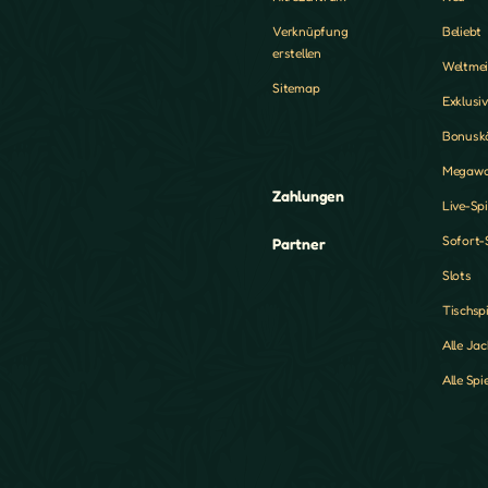
Verknüpfung
Beliebt
erstellen
Weltmei
Sitemap
Exklusiv
Bonusk
Megawa
Zahlungen
Live-Spi
Sofort-
Partner
Slots
Tischspi
Alle Ja
Alle Spi