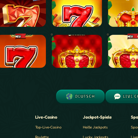
NEU
NEU
DEUTSCH
LIVE C
Live-Casino
Jackpot-Spiele
Spo
Top-Live-Casino
Heiße Jackpots
Spo
Roulette
Lucky Jackpots
Liv