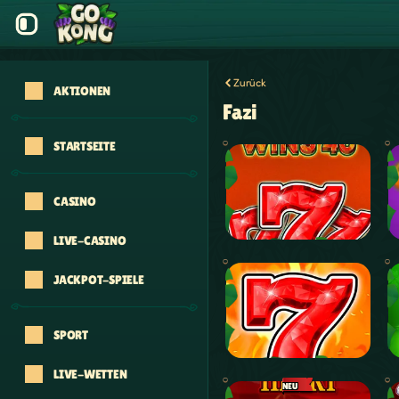
Zurück
AKTIONEN
Fazi
STARTSEITE
CASINO
LIVE-CASINO
JACKPOT-SPIELE
SPORT
LIVE-WETTEN
NEU