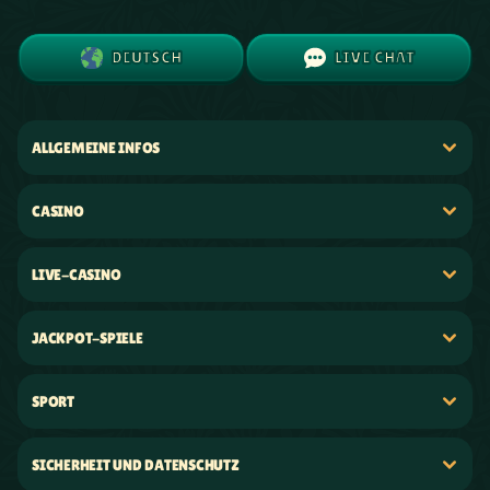
DEUTSCH
LIVE CHAT
ALLGEMEINE INFOS
CASINO
LIVE-CASINO
JACKPOT-SPIELE
SPORT
SICHERHEIT UND DATENSCHUTZ