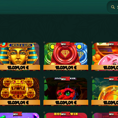
NEU
NEU
18.034,04 €
18.034,04 €
18.034,
NEU
NEU
18.034,04 €
18.034,04 €
18.034,
NEU
NEU
NEU