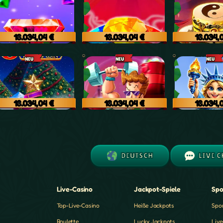
18.034,04 €
18.034,04 €
18.034,
NEU
NEU
NEU
18.034,04 €
18.034,04 €
18.034,
DEUTSCH
LIVE C
Live-Casino
Jackpot-Spiele
Spo
Top-Live-Casino
Heiße Jackpots
Spo
Roulette
Lucky Jackpots
Liv