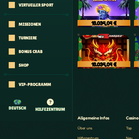
VIRTUELLER SPORT
18.034,04 €
MISSIONEN
NEU
TURNIERE
BONUS CRAB
18.034,04 €
SHOP
VIP-PROGRAMM
DEUTSCH
HILFEZENTRUM
Allgemeine Infos
Casino
Über uns
Top
Hilfezentrum
Neu