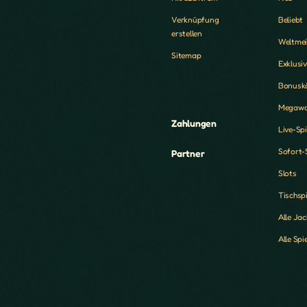
Verknüpfung
Beliebt
erstellen
Weltmei
Sitemap
Exklusiv
Bonusk
Megawa
Zahlungen
Live-Spi
Sofort-
Partner
Slots
Tischspi
Alle Ja
Alle Spi