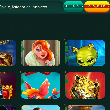
EINLOGGEN
REGISTRIEREN
Spiele, Kategorien, Anbieter