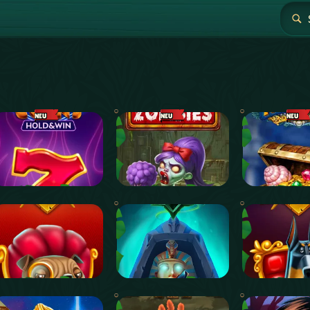
NEU
NEU
NEU