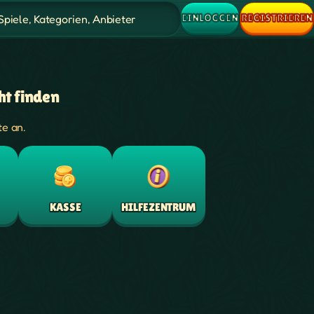
EINLOGGEN
REGISTRIEREN
Spiele, Kategorien, Anbieter
ht finden
te an.
HILFEZENTRUM
KASSE