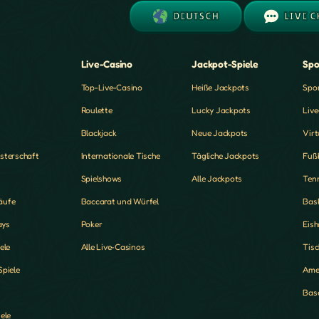
DEUTSCH
LIVE C
Live-Casino
Jackpot-Spiele
Spo
Top-Live-Casino
Heiße Jackpots
Spo
Roulette
Lucky Jackpots
Liv
Blackjack
Neue Jackpots
Virt
sterschaft
Internationale Tische
Tägliche Jackpots
Fußb
Spielshows
Alle Jackpots
Ten
äufe
Baccarat und Würfel
Bask
ys
Poker
Eish
ele
Alle Live-Casinos
Tisc
Spiele
Ame
Base
ele