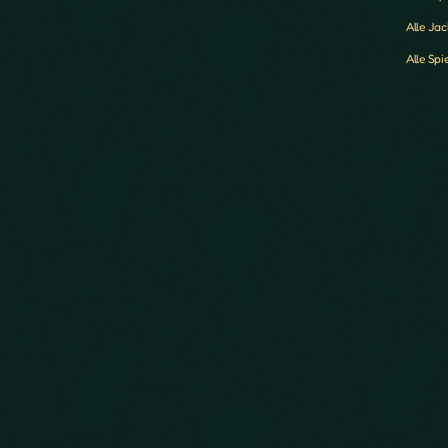
Alle Ja
Alle Spi