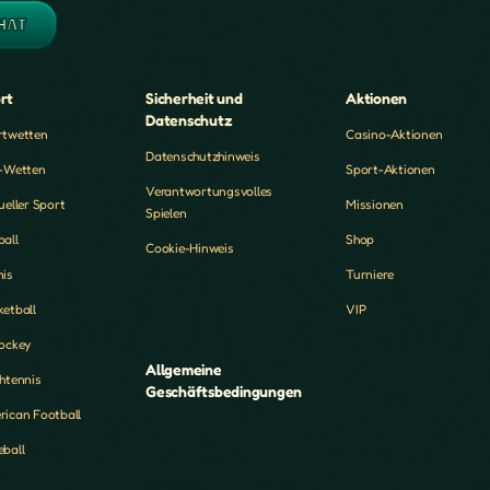
HAT
rt
Sicherheit und
Aktionen
Datenschutz
rtwetten
Casino-Aktionen
Datenschutzhinweis
e-Wetten
Sport-Aktionen
Verantwortungsvolles
ueller Sport
Missionen
Spielen
all
Shop
Cookie-Hinweis
nis
Turniere
etball
VIP
ockey
Allgemeine
htennis
Geschäftsbedingungen
rican Football
ball