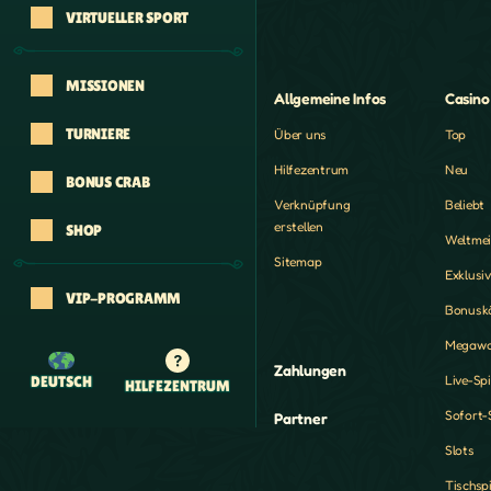
VIRTUELLER SPORT
MISSIONEN
Allgemeine Infos
Casino
TURNIERE
Über uns
Top
Hilfezentrum
Neu
BONUS CRAB
Verknüpfung
Beliebt
erstellen
SHOP
Weltmei
Sitemap
Exklusiv
VIP-PROGRAMM
Bonusk
Megawa
Zahlungen
Live-Spi
DEUTSCH
HILFEZENTRUM
Sofort-
Partner
Slots
Tischspi