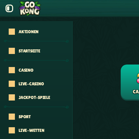
AKTIONEN
STARTSEITE
CASINO
LIVE-CASINO
CA
JACKPOT-SPIELE
SPORT
LIVE-WETTEN