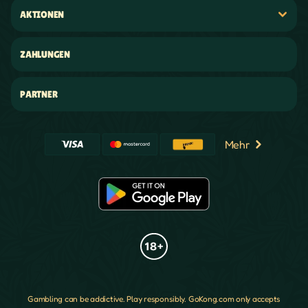
AKTIONEN
ZAHLUNGEN
PARTNER
Mehr
Gambling can be addictive. Play responsibly.
GoKong.com
only accepts