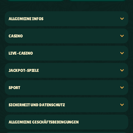
ALLGEMEINE INFOS
CASINO
LIVE-CASINO
JACKPOT-SPIELE
SPORT
SICHERHEIT UND DATENSCHUTZ
ALLGEMEINE GESCHÄFTSBEDINGUNGEN