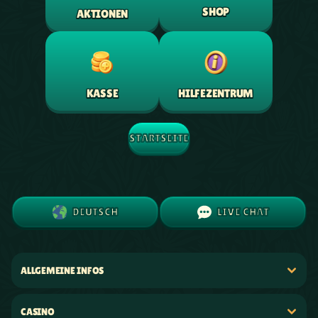
SHOP
AKTIONEN
HILFEZENTRUM
KASSE
STARTSEITE
DEUTSCH
LIVE CHAT
ALLGEMEINE INFOS
CASINO