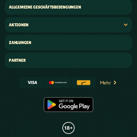
ALLGEMEINE GESCHÄFTSBEDINGUNGEN
AKTIONEN
ZAHLUNGEN
PARTNER
Mehr