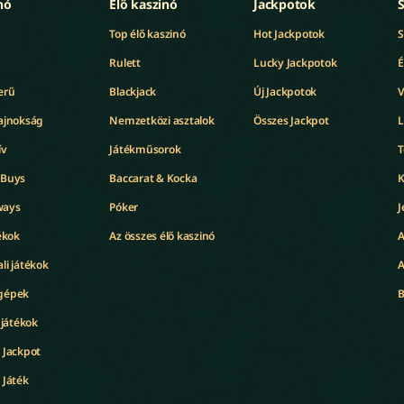
nó
Élő kaszinó
Jackpotok
Top élő kaszinó
Hot Jackpotok
S
Rulett
Lucky Jackpotok
É
erű
Blackjack
Új Jackpotok
V
ajnokság
Nemzetközi asztalok
Összes Jackpot
L
ív
Játékműsorok
T
 Buys
Baccarat & Kocka
K
ays
Póker
J
tékok
Az összes élő kaszinó
A
li játékok
A
gépek
B
 játékok
 Jackpot
 Játék