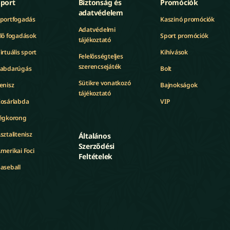
Sport
Biztonság és
Promóciók
adatvédelem
portfogadás
Kaszinó promóciók
Adatvédelmi
lő fogadások
Sport promóciók
tájékoztató
irtuális sport
Kihívások
Felelősségteljes
szerencsejáték
abdarúgás
Bolt
Sütikre vonatkozó
enisz
Bajnokságok
tájékoztató
osárlabda
VIP
égkorong
sztalitenisz
Általános
Szerződési
merikai Foci
Feltételek
aseball