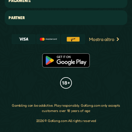
PAGAMENTI
PARTNER
Mostra altro
Gambling can be addictive. Play responsibly.
GoKong.com
only accepts
customers over 18 years of age
2026 ©
GoKong.com
All rights reserved