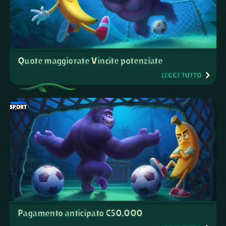
Quote maggiorate Vincite potenziate
LEGGI TUTTO
SPORT
Pagamento anticipato €50.000