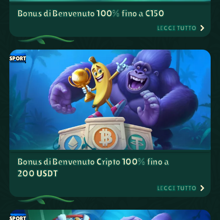
Bonus di Benvenuto 100% fino a €150
LEGGI TUTTO
SPORT
Bonus di Benvenuto Cripto 100% fino a
200 USDT
LEGGI TUTTO
SPORT