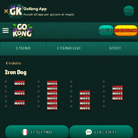
GoKong App
APRI
Accedi all'app per giocare al meglio
ACCEDI
REGISTRATI
CASINÒ
CASINÒ LIVE
SPORT
Indietro
Iron Dog
NUOVO
NUOVO
NUOVO
NUOVO
NUOVO
NUOVO
NUOVO
NUOVO
NUOVO
NUOVO
NUOVO
NUOVO
NUOVO
NUOVO
NUOVO
NUOVO
ITALIANO
LIVE CHAT