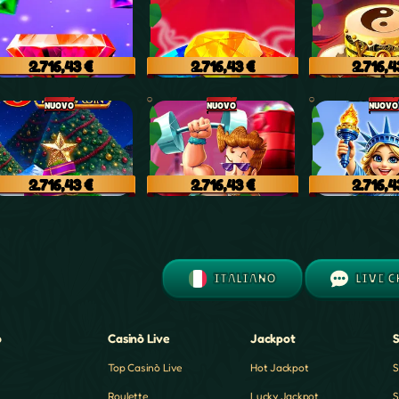
2.716,43 €
2.716,43 €
2.716,4
NUOVO
NUOVO
NUOVO
2.716,43 €
2.716,43 €
2.716,4
ITALIANO
LIVE C
ò
Casinò Live
Jackpot
S
Top Casinò Live
Hot Jackpot
S
Roulette
Lucky Jackpot
S