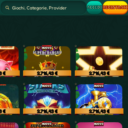
ACCEDI
REGISTRATI
Giochi, Categorie, Provider
NUOVO
3 €
2.716,43 €
2.716,43 €
NUOVO
NUOVO
3 €
2.716,43 €
2.716,43 €
NUOVO
NUOVO