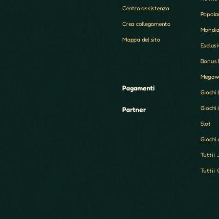
Centro assistenza
Popola
Crea collegamento
Mondia
Mappa del sito
Esclusi
Bonus 
Megaw
Pagamenti
Giochi 
Giochi 
Partner
Slot
Giochi 
Tutti i
Tutti i 