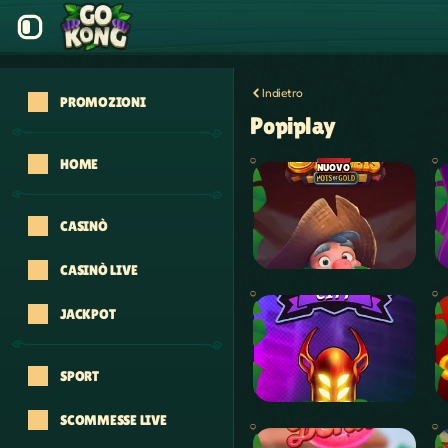
Indietro
PROMOZIONI
Popiplay
HOME
NUOVO
CASINÒ
CASINÒ LIVE
JACKPOT
SPORT
SCOMMESSE LIVE