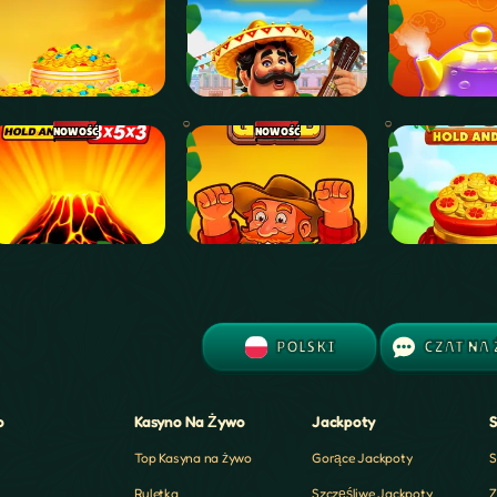
NOWOŚĆ
NOWOŚĆ
POLSKI
CZAT NA
o
Kasyno Na Żywo
Jackpoty
S
Top Kasyna na żywo
Gorące Jackpoty
S
Ruletka
Szczęśliwe Jackpoty
Z