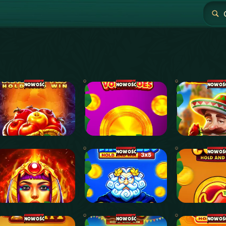
NOWOŚĆ
NOWOŚĆ
NOWOŚ
NOWOŚĆ
NOWOŚ
NOWOŚĆ
NOWOŚĆ
NOWOŚ