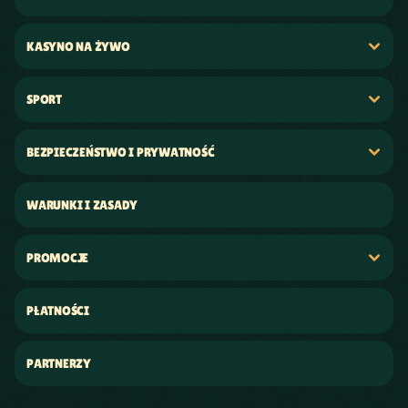
KASYNO NA ŻYWO
SPORT
BEZPIECZEŃSTWO I PRYWATNOŚĆ
WARUNKI I ZASADY
PROMOCJE
PŁATNOŚCI
PARTNERZY