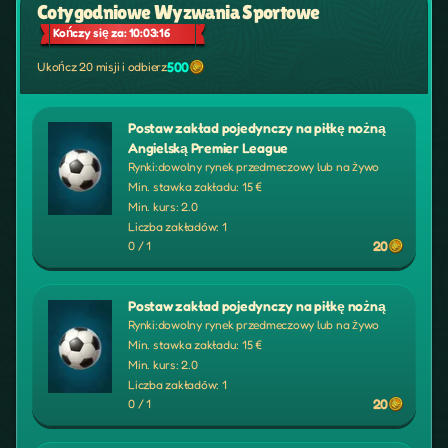
Cotygodniowe Wyzwania Sportowe
Kończy się za:
10:03:16
500
Ukończ 20 misji i odbierz
Postaw zakład pojedynczy na piłkę nożną
Angielską Premier League
Rynki:
dowolny rynek przedmeczowy lub na żywo
Min. stawka zakładu:
15 €
Min. kurs:
2.0
Liczba zakładów:
1
20
0
/ 1
Postaw zakład pojedynczy na piłkę nożną
Rynki:
dowolny rynek przedmeczowy lub na żywo
Min. stawka zakładu:
15 €
Min. kurs:
2.0
Liczba zakładów:
1
20
0
/ 1