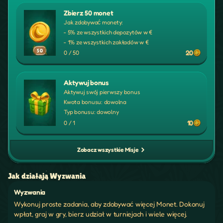
Zbierz 50 monet
Jak zdobywać monety:
- 5% ze wszystkich depozytów w €
- 1% ze wszystkich zakładów w €
20
0
/ 50
Aktywuj bonus
Aktywuj swój pierwszy bonus
Kwota bonusu: dowolna
Typ bonusu: dowolny
10
0
/ 1
Zobacz wszystkie Misje
Jak działają Wyzwania
Wyzwania
Wykonuj proste zadania, aby zdobywać więcej Monet. Dokonuj
wpłat, graj w gry, bierz udział w turniejach i wiele więcej.