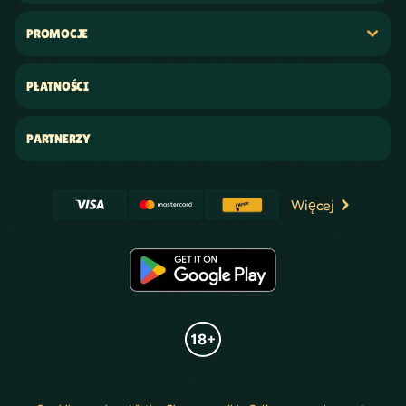
PROMOCJE
PŁATNOŚCI
PARTNERZY
Więcej