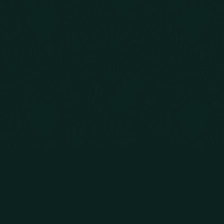
POLSKI
CZAT NA ŻYWO