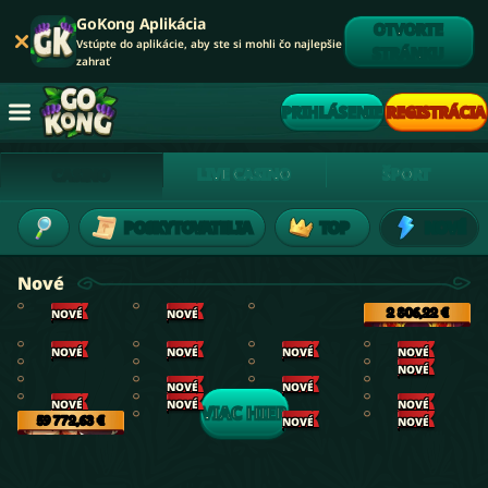
GoKong Aplikácia
OTVORTE
Vstúpte do aplikácie, aby ste si mohli čo najlepšie
STRÁNKU
zahrať
PRIHLÁSENIE
REGISTRÁCIA
LIVE CASINO
ŠPORT
CASINO
POSKYTOVATELIA
TOP
NOVÉ
Nové
2 806,22 €
NOVÉ
NOVÉ
NOVÉ
NOVÉ
NOVÉ
NOVÉ
NOVÉ
NOVÉ
NOVÉ
NOVÉ
NOVÉ
NOVÉ
NOVÉ
VIAC HIER
59 772,63 €
NOVÉ
NOVÉ
NOVÉ