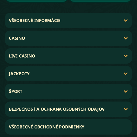
VŠEOBECNÉ INFORMÁCIE
CASINO
LIVE CASINO
JACKPOTY
ŠPORT
BEZPEČNOSŤ A OCHRANA OSOBNÝCH ÚDAJOV
VŠEOBECNÉ OBCHODNÉ PODMIENKY