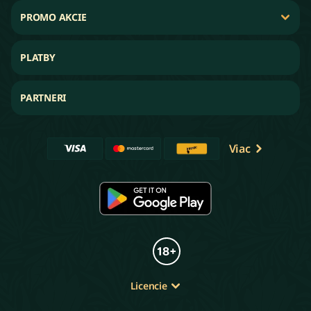
PROMO AKCIE
PLATBY
PARTNERI
Viac
Licencie