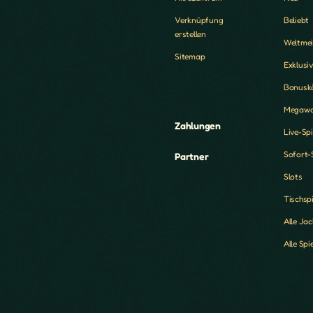
Verknüpfung
Beliebt
erstellen
Weltmei
Sitemap
Exklusiv
Bonusk
Megawa
Zahlungen
Live-Spi
Sofort-
Partner
Slots
Tischspi
Alle Ja
Alle Spi