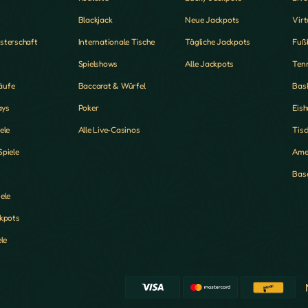
Blackjack
Neue Jackpots
Virt
sterschaft
Internationale Tische
Tägliche Jackpots
Fußb
Spielshows
Alle Jackpots
Ten
äufe
Baccarat & Würfel
Bask
ys
Poker
Eish
ele
Alle Live-Casinos
Tisc
Spiele
Ame
Base
ele
ckpots
ele