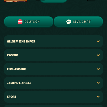
DEUTSCH
LIVE CHAT
ALLGEMEINE INFOS
CASINO
LIVE-CASINO
JACKPOT-SPIELE
SPORT