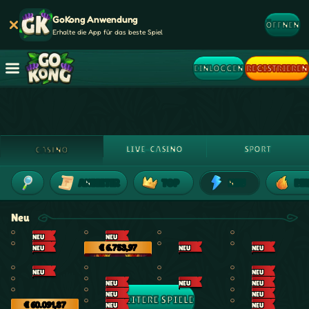
GoKong Anwendung
ÖFFNEN
Erhalte die App für das beste Spiel
EINLOGGEN
REGISTRIEREN
LIVE-CASINO
SPORT
CASINO
ANBIETER
TOP
NEU
BEL
Neu
NEU
NEU
€ 6.753,97
NEU
NEU
NEU
NEU
NEU
NEU
NEU
NEU
NEU
NEU
NEU
WEITERE SPIELE
€ 60.091,87
NEU
NEU
NEU