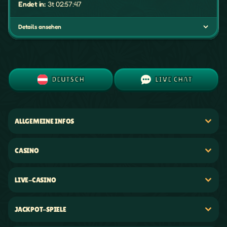
Endet in:
3t 02:57:47
Details ansehen
DEUTSCH
LIVE CHAT
ALLGEMEINE INFOS
CASINO
LIVE-CASINO
JACKPOT-SPIELE