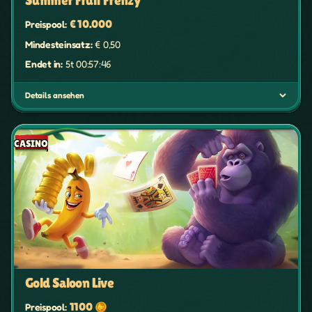
Summer Fruit Frenzy
€ 10.000
Preispool:
Mindesteinsatz:
€ 0,50
Endet in:
5t 00:57:46
Details ansehen
CASINO
Gold Saloon Live
1100
Preispool: