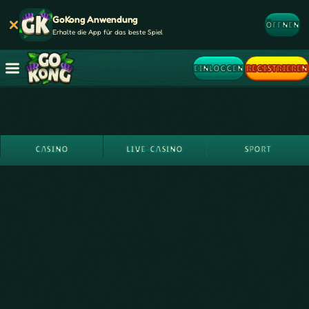
GoKong Anwendung
ÖFFNEN
Erhalte die App für das beste Spiel
EINLOGGEN
REGISTRIEREN
CASINO
LIVE-CASINO
SPORT