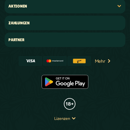
AKTIONEN
ZAHLUNGEN
PARTNER
Mehr
Lizenzen