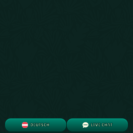
DEUTSCH
LIVE CHAT