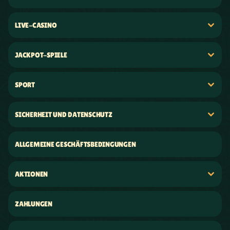
LIVE-CASINO
JACKPOT-SPIELE
SPORT
SICHERHEIT UND DATENSCHUTZ
ALLGEMEINE GESCHÄFTSBEDINGUNGEN
AKTIONEN
ZAHLUNGEN