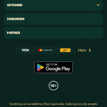
AKTIONEN
ZAHLUNGEN
PARTNER
Mehr
Gambling can be addictive. Play responsibly.
GoKong.com
only accepts