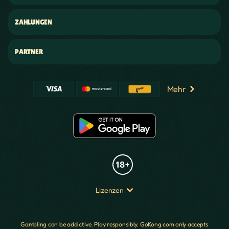
ZAHLUNGEN
PARTNER
Mehr
Lizenzen
Gambling can be addictive. Play responsibly.
GoKong.com
only accepts