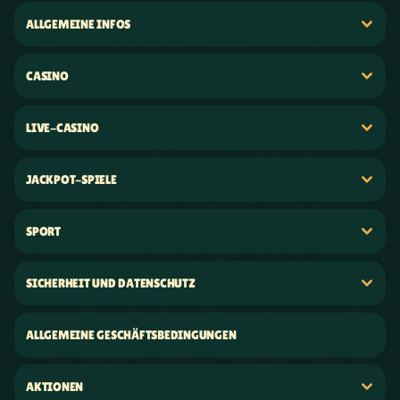
ALLGEMEINE INFOS
CASINO
LIVE-CASINO
JACKPOT-SPIELE
SPORT
SICHERHEIT UND DATENSCHUTZ
ALLGEMEINE GESCHÄFTSBEDINGUNGEN
AKTIONEN