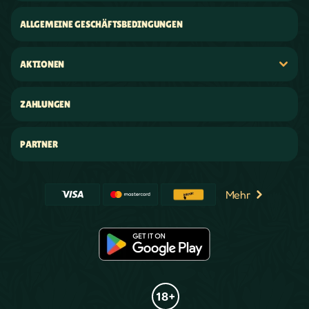
ALLGEMEINE GESCHÄFTSBEDINGUNGEN
AKTIONEN
ZAHLUNGEN
PARTNER
Mehr