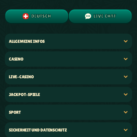
DEUTSCH
LIVE CHAT
ALLGEMEINE INFOS
CASINO
LIVE-CASINO
JACKPOT-SPIELE
SPORT
SICHERHEIT UND DATENSCHUTZ