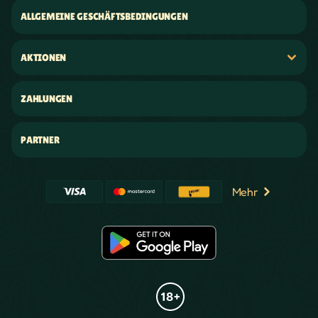
ALLGEMEINE GESCHÄFTSBEDINGUNGEN
AKTIONEN
ZAHLUNGEN
PARTNER
Mehr