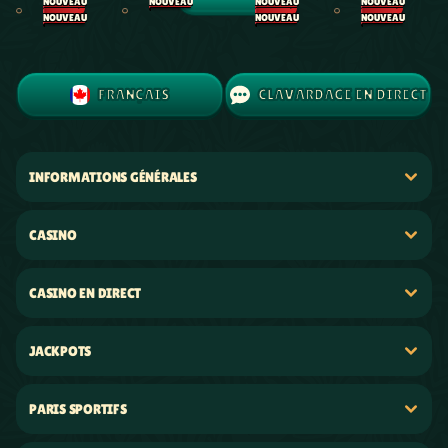
NOUVEAU
NOUVEAU
NOUVEAU
NOUVEAU
NOUVEAU
NOUVEAU
NOUVEAU
FRANÇAIS
CLAVARDAGE EN DIRECT
INFORMATIONS GÉNÉRALES
CASINO
CASINO EN DIRECT
JACKPOTS
PARIS SPORTIFS