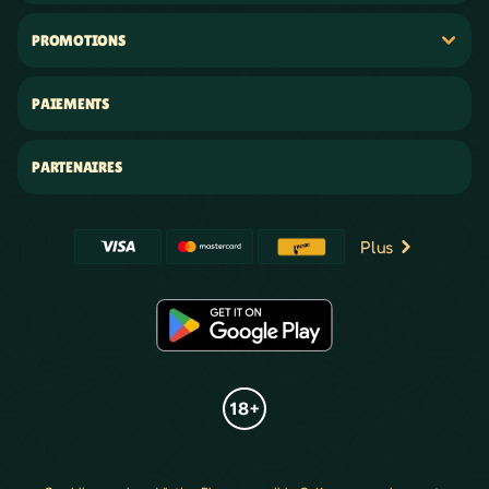
PROMOTIONS
PAIEMENTS
PARTENAIRES
Plus