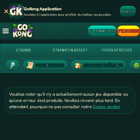
GoKong Application
OUVRIR
Accédez à l'application pour profiter du meilleur jeu possible.
SE CONNECTER
S'INSCRIRE
CASINO
CASINO EN DIRECT
PARIS SPORTIFS
FOURNISSEURS
JACKPOTS BRÛLANTS
Veuillez noter qu'il n'y a actuellement aucun jeu disponible ou
qu'une erreur s'est produite. Veuillez revenir plus tard. En
attendant, pourquoi ne pas consulter notre
Casino section