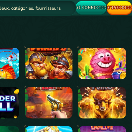
SE CONNECTER
S'INSCRIRE
Jeux, catégories, fournisseurs