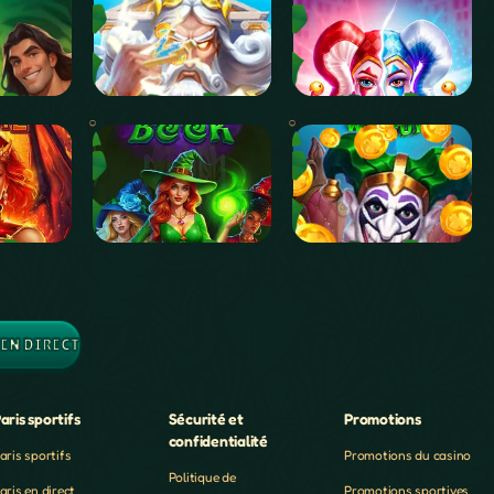
EN DIRECT
aris sportifs
Sécurité et
Promotions
confidentialité
aris sportifs
Promotions du casino
Politique de
aris en direct
Promotions sportives