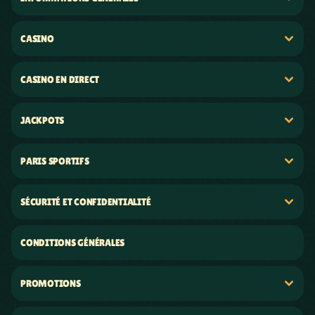
CASINO
CASINO EN DIRECT
JACKPOTS
PARIS SPORTIFS
SÉCURITÉ ET CONFIDENTIALITÉ
CONDITIONS GÉNÉRALES
PROMOTIONS