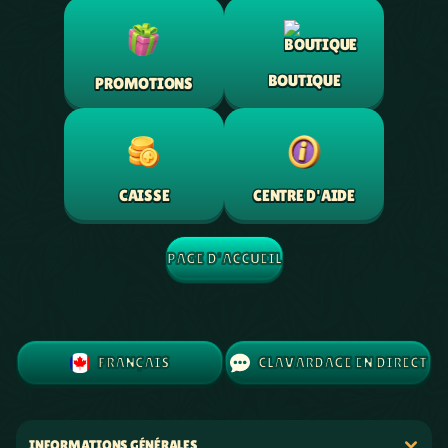
BOUTIQUE
PROMOTIONS
CENTRE D'AIDE
CAISSE
PAGE D'ACCUEIL
FRANÇAIS
CLAVARDAGE EN DIRECT
INFORMATIONS GÉNÉRALES