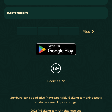
PARTENAIRES
Plus
Licences
Gambling can be addictive. Play responsibly.
GoKong.com
only accepts
customers over 18 years of age
2026 ©
GoKong.com
All rights reserved