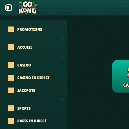
PROMOTIONS
ACCUEIL
CASINO
CASINO EN DIRECT
CA
JACKPOTS
SPORTS
PARIS EN DIRECT