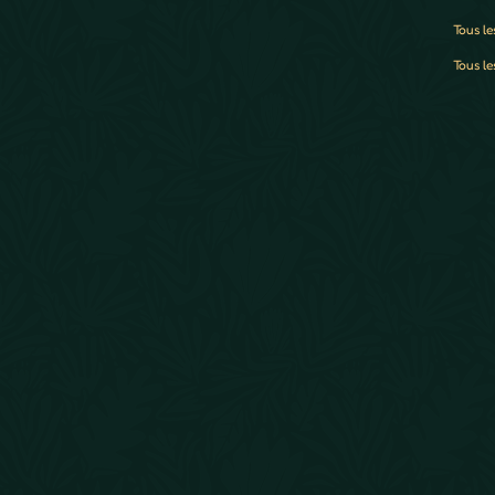
Tous le
Tous le