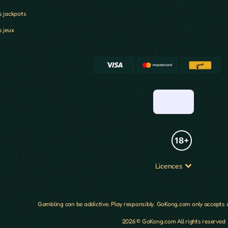
s jackpots
s jeux
Licences
Gambling can be addictive. Play responsibly.
GoKong.com
only accepts 
2026 ©
GoKong.com
All rights reserved