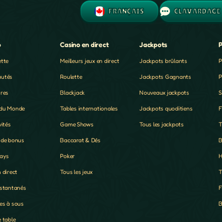
FRANÇAIS
CLAVARDAGE 
o
Casino en direct
Jackpots
P
ette
Meilleurs jeux en direct
Jackpots brûlants
P
utés
Roulette
Jackpots Gagnants
P
ires
Blackjack
Nouveaux jackpots
S
du Monde
Tables internationales
Jackpots quoditiens
F
vités
Game Shows
Tous les jackpots
T
 de bonus
Baccarat & Dés
B
ays
Poker
H
 direct
Tous les jeux
T
nstantanés
F
es à sous
B
 table