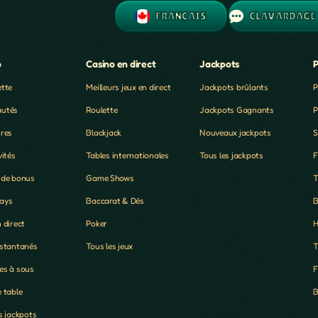
FRANÇAIS
CLAVARDAGE 
o
Casino en direct
Jackpots
P
ette
Meilleurs jeux en direct
Jackpots brûlants
P
utés
Roulette
Jackpots Gagnants
P
ires
Blackjack
Nouveaux jackpots
S
vités
Tables internationales
Tous les jackpots
F
 de bonus
Game Shows
T
ays
Baccarat & Dés
B
 direct
Poker
H
nstantanés
Tous les jeux
T
es à sous
F
 table
B
s jackpots