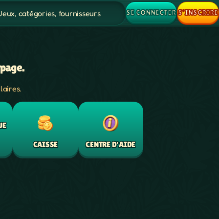
SE CONNECTER
S'INSCRIRE
Jeux, catégories, fournisseurs
 page.
laires.
CENTRE D'AIDE
CAISSE