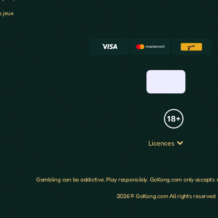
s jeux
Licences
Gambling can be addictive. Play responsibly.
GoKong.com
only accepts 
2026 ©
GoKong.com
All rights reserved