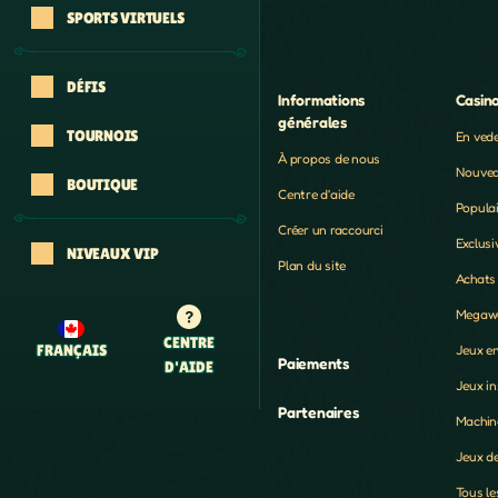
SPORTS VIRTUELS
DÉFIS
Informations
Casin
générales
TOURNOIS
En ved
À propos de nous
Nouvea
BOUTIQUE
Centre d'aide
Popula
Créer un raccourci
Exclusi
NIVEAUX VIP
Plan du site
Achats
Megaw
CENTRE
Jeux en
FRANÇAIS
Paiements
D'AIDE
Jeux i
Partenaires
Machin
Jeux de
Tous le