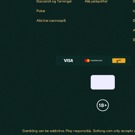
Baccarat og Terninger
Alle jackpotter
B
Poker
I
Alle live casinospill
B
A
B
Gambling can be addictive. Play responsibly.
GoKong.com
only accepts 