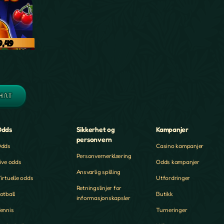
9,49
HAT
Odds
Sikkerhet og
Kampanjer
personvern
dds
Casino kampanjer
Personvernerklæring
ive odds
Odds kampanjer
Ansvarlig spilling
irtuelle odds
Utfordringer
Retningslinjer for
otball
Butikk
informasjonskapsler
ennis
Turneringer