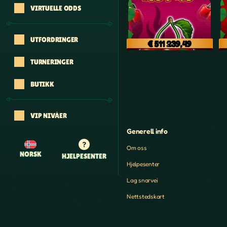
VIRTUELLE ODDS
UTFORDRINGER
€ 511 239,49
TURNERINGER
BUTIKK
VIP NIVÅER
Generell info
Om oss
NORSK
HJELPESENTER
Hjelpesenter
Lag snarvei
Nettstedskart