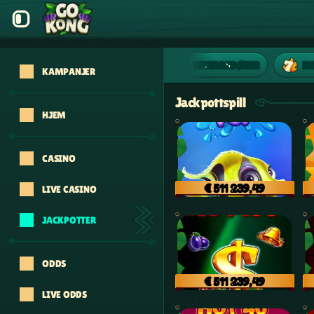
LEVERANDØRER
HO
KAMPANJER
Jackpottspill
HJEM
CASINO
€ 511 239,49
LIVE CASINO
JACKPOTTER
ODDS
€ 511 239,49
LIVE ODDS