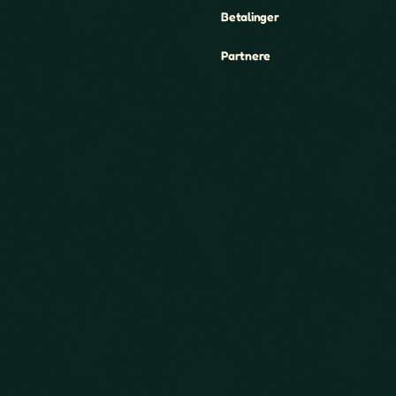
Betalinger
Partnere