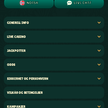
NORSK
LIVE CHAT
GENERELL INFO
LIVE CASINO
JACKPOTTER
ODDS
SIKKERHET OG PERSONVERN
VILKÅR OG BETINGELSER
KAMPANJER