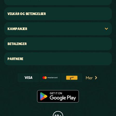
VILKÅR OG BETINGELSER
KAMPANJER
BETALINGER
PARTNERE
Mer