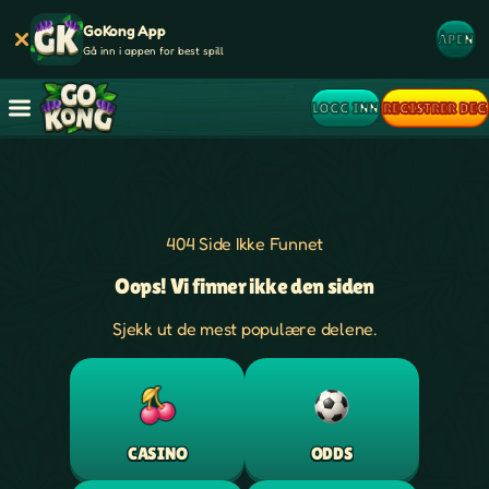
GoKong App
ÅPEN
Gå inn i appen for best spill
LOGG INN
REGISTRER DEG
404 Side Ikke Funnet
Oops! Vi finner ikke den siden
Sjekk ut de mest populære delene.
CASINO
ODDS