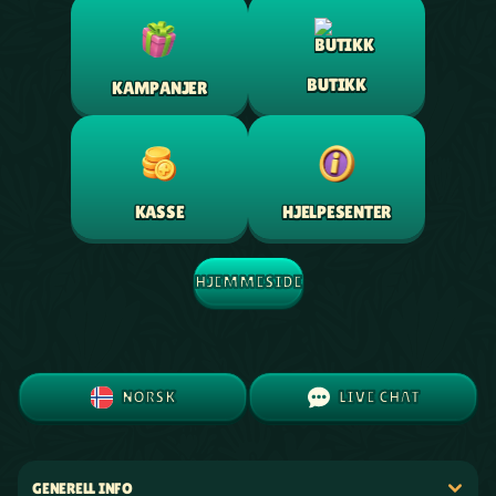
BUTIKK
KAMPANJER
HJELPESENTER
KASSE
HJEMMESIDE
NORSK
LIVE CHAT
GENERELL INFO