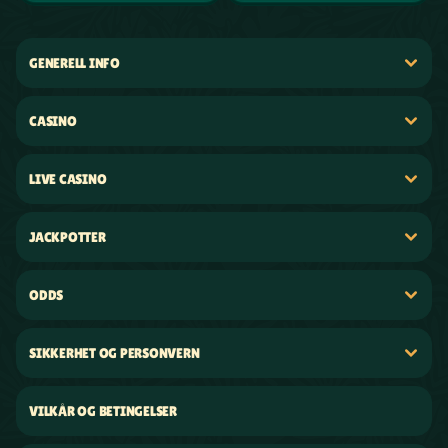
GENERELL INFO
CASINO
LIVE CASINO
JACKPOTTER
ODDS
SIKKERHET OG PERSONVERN
VILKÅR OG BETINGELSER