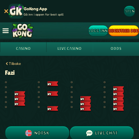
GoKong App
ÅPEN
Gå inn i appen for best spill
LOGG INN
REGISTRER DEG
CASINO
LIVE CASINO
ODDS
Tilbake
Fazi
NY
NY
NY
NY
NY
NY
NY
NY
NY
NY
NY
NY
NY
NY
NORSK
LIVE CHAT