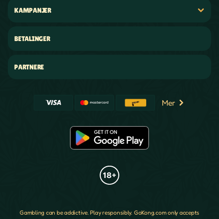
KAMPANJER
BETALINGER
PARTNERE
Mer
Gambling can be addictive. Play responsibly.
GoKong.com
only accepts